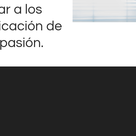
ar a los
ficación de
pasión.