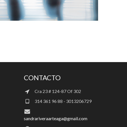
CONTACTO
Cra 23 # 124-87 Of 302
314 361 96 88 - 3013206729
sandrariveraarteaga@gmail.com